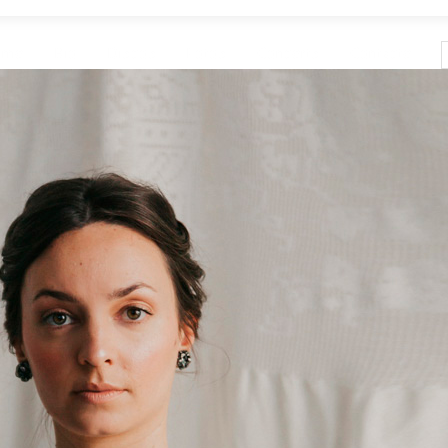
ome
Bio
Discos
Fotos
Concerts
Contacte