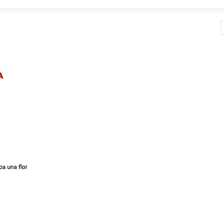
ome
Bio
Discos
Fotos
Concerts
Contacte