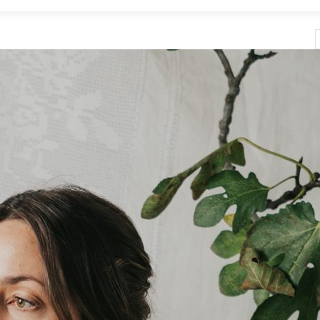
ome
Bio
Discos
Fotos
Concerts
Contacte