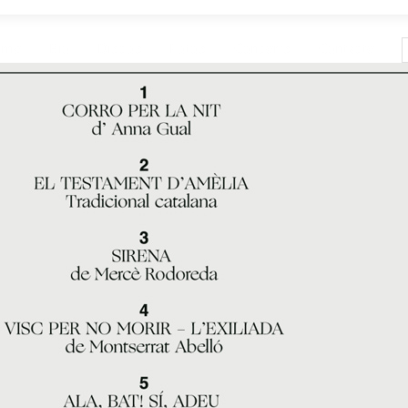
ome
Bio
Discos
Fotos
Concerts
Contacte