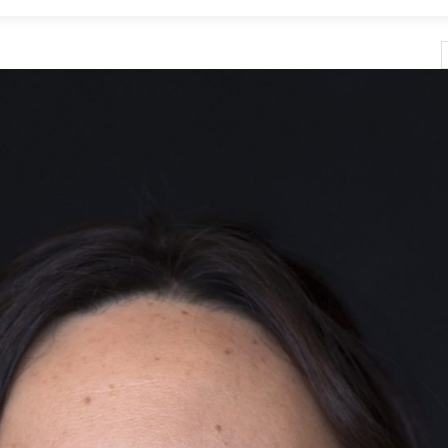
ome
Bio
Discos
Fotos
Concerts
Contacte