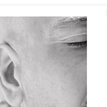
me
Bio
Discos
Fotos
Conciertos
Contacto